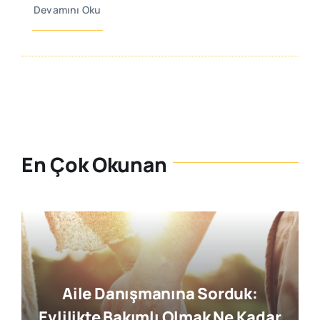
Devamını Oku
En Çok Okunan
 Sorduk:
Nazik Bir Dil, Güçlü 
mak Ne Kadar
Ebeveyn-Çocuk İle