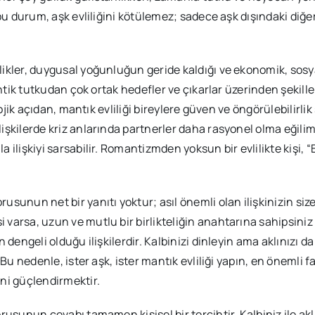
t bu durum, aşk evliliğini kötülemez; sadece aşk dışındaki diğe
likler, duygusal yoğunluğun geride kaldığı ve ekonomik, sosyal
omantik tutkudan çok ortak hedefler ve çıkarlar üzerinden şekil
olojik açıdan, mantık evliliği bireylere güven ve öngörülebilirl
işkilerde kriz anlarında partnerler daha rasyonel olma eğilimi
a ilişkiyi sarsabilir. Romantizmden yoksun bir evlilikte kişi, 
sunun net bir yanıtı yoktur; asıl önemli olan ilişkinizin size n
 varsa, uzun ve mutlu bir birlikteliğin anahtarına sahipsini
 dengeli olduğu ilişkilerdir. Kalbinizi dinleyin ama aklınızı da 
. Bu nedenle, ister aşk, ister mantık evliliği yapın, en önemli
ini güçlendirmektir.
orusunun cevabı tamamen kişisel bir tercihtir. Kalbiniz ile akl