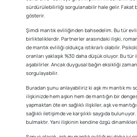
sürdürülebilirliği sorgulanabilir hale gelir. Faka
gösterir.
Şimdi mantık evliliğinden bahsedelim. Bu tür evli
birlikteliklerdir. Partnerler arasındaki ilişki, r
de mantık evliliği oldukça istikrarlı olabilir. Psik
oranları yaklaşık %30 daha düşük oluyor. Bu tür il
aşabilirler. Ancak duygusal bağın eksikliği zamanl
sorgulayabilir.
Buradan şunu anlayabiliriz ki aşk mı mantık mı soru
ilişkinizde hem aşkın hem de mantığın bir dengesi
yapmaktan öte en sağlıklı ilişkiler, aşk ve mantığın
sağlıklı iletişimde ve karşılıklı saygıda bulunuyor
bulmaktır. Yani ilişkinin kendine özgü dinamikler
Sonuç olarak, aşk mı mantık evliliği mi daha iyi s