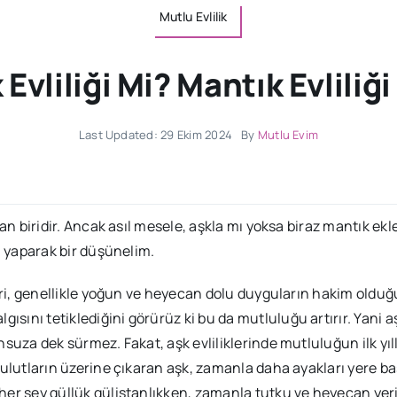
Mutlu Evlilik
 Evliliği Mi? Mantık Evliliği
Last Updated: 29 Ekim 2024
By
Mutlu Evim
ndan biridir. Ancak asıl mesele, aşkla mı yoksa biraz mantık 
ma yaparak bir düşünelim.
leri, genellikle yoğun ve heyecan dolu duyguların hakim olduğu
ısını tetiklediğini görürüz ki bu da mutluluğu artırır. Yani
nsuza dek sürmez. Fakat, aşk evliliklerinde mutluluğun ilk yıl
bulutların üzerine çıkaran aşk, zamanla daha ayakları yere bas
her şey güllük gülistanlıkken, zamanla tutku ve heyecan yerin