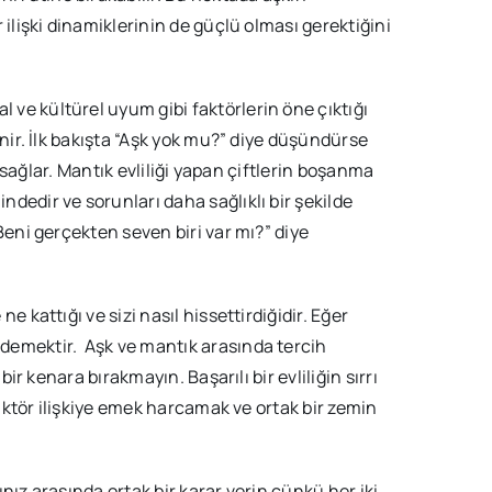
r ilişki dinamiklerinin de güçlü olması gerektiğini
 ve kültürel uyum gibi faktörlerin öne çıktığı
lenir. İlk bakışta “Aşk yok mu?” diye düşündürse
ik sağlar. Mantık evliliği yapan çiftlerin boşanma
ndedir ve sorunları daha sağlıklı bir şekilde
“Beni gerçekten seven biri var mı?” diye
e kattığı ve sizi nasıl hissettirdiğidir. Eğer
z demektir. Aşk ve mantık arasında tercih
bir kenara bırakmayın. Başarılı bir evliliğin sırrı
 faktör ilişkiye emek harcamak ve ortak bir zemin
ınız arasında ortak bir karar verin çünkü her iki